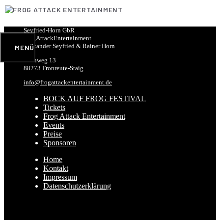
Zum
Inhalt
springen
Seyfried-Horn GbR
FrogAttackEntertainment
Alexander Seyfried & Rainer Horn
MENÜ
Öschweg 13
88273 Fronreute-Staig
info@frogattackentertainment.de
BOCK AUF FROG FESTIVAL
Tickets
Frog Attack Entertainment
Events
Preise
Sponsoren
Home
Kontakt
Impressum
Datenschutzerklärung