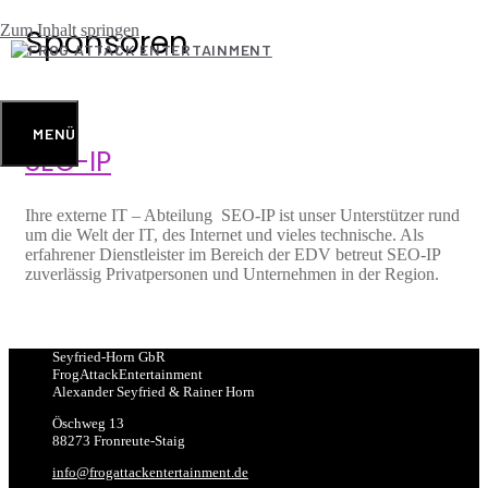
Zum Inhalt springen
Sponsoren
MENÜ
SEO-IP
Ihre externe IT – Abteilung SEO-IP ist unser Unterstützer rund
um die Welt der IT, des Internet und vieles technische. Als
erfahrener Dienstleister im Bereich der EDV betreut SEO-IP
zuverlässig Privatpersonen und Unternehmen in der Region.
Seyfried-Horn GbR
FrogAttackEntertainment
Alexander Seyfried & Rainer Horn
Öschweg 13
88273 Fronreute-Staig
info@frogattackentertainment.de