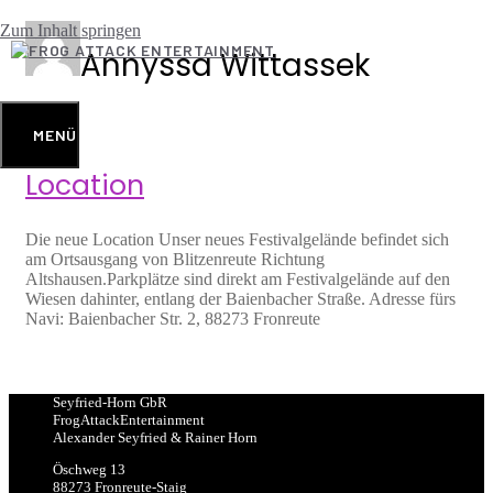
Zum Inhalt springen
Annyssa Wittassek
MENÜ
Location
Die neue Location Unser neues Festivalgelände befindet sich
am Ortsausgang von Blitzenreute Richtung
Altshausen.Parkplätze sind direkt am Festivalgelände auf den
Wiesen dahinter, entlang der Baienbacher Straße. Adresse fürs
Navi: Baienbacher Str. 2, 88273 Fronreute
Seyfried-Horn GbR
FrogAttackEntertainment
Alexander Seyfried & Rainer Horn
Öschweg 13
88273 Fronreute-Staig